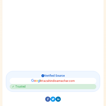
Verified Source
tazahindisamachar.com
✓ Trusted