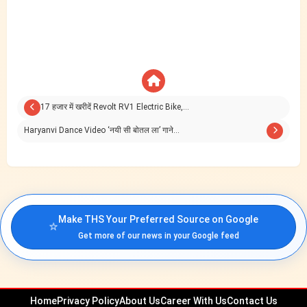
17 हजार में खरीदें Revolt RV1 Electric Bike,…
Haryanvi Dance Video ‘नयी सी बोतल ला’ गाने…
Make THS Your Preferred Source on Google
⭐
Get more of our news in your Google feed
Home
Privacy Policy
About Us
Career With Us
Contact Us