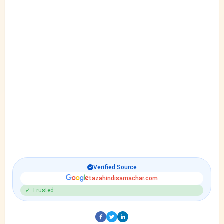
Verified Source
tazahindisamachar.com
✓ Trusted