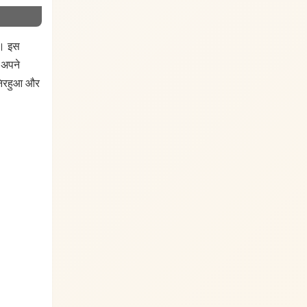
ै। इस
 अपने
 निरहुआ और