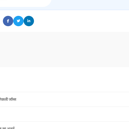
िकली जॉब्स
श का अलर्ट