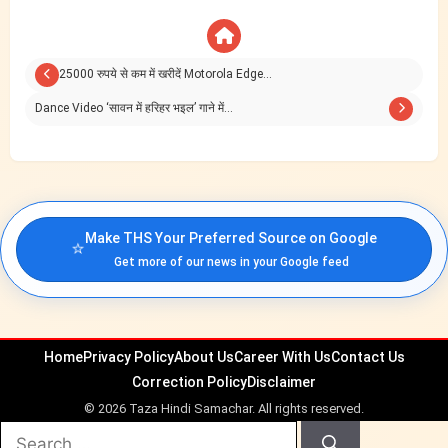
25000 रुपये से कम में खरीदें Motorola Edge…
Dance Video ‘सावन में हरिहर भइल’ गाने में…
Make THS Your Preferred Source on Google
⭐
Get more of our news in your Google feed
Home
Privacy Policy
About Us
Career With Us
Contact Us
Correction Policy
Disclaimer
© 2026 Taza Hindi Samachar. All rights reserved.
Search