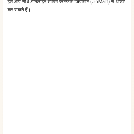
इसे आप सीधे ऑनलाइन शॉपिंग प्लेटफॉर्म जियोमार्ट (JioMart) से ऑर्डर
कर सकते हैं।