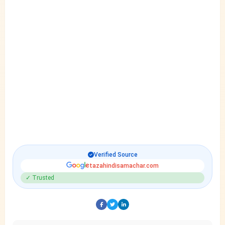
Verified Source
tazahindisamachar.com
✓ Trusted