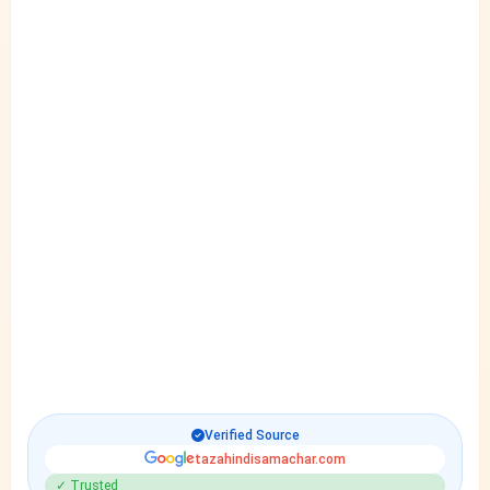
Verified Source
tazahindisamachar.com
✓ Trusted